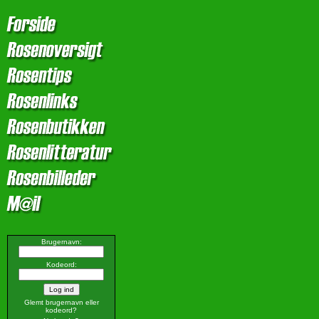
Brugernavn:
Kodeord:
Glemt brugernavn eller
kodeord?