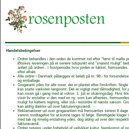
Handelsbetingelser
Ordrer behandles i den orden de kommer ind efter "først til mølle pr
Ønskes leveringen på et senere tidspunkt end "snarest muligt" be
anført på ordren.. I frostperioder hvor jorden er lukket, fremsendes
efter aftale.
Alle ordrer i Danmark pålægges et beløb på kr. 98,- for forsendels
og emballage.
Grogaranti ydes for alle roser, der er plantet efter forskriften. Nogl
kan starte væksten langsomt. Det er vigtigt med tålmodighed, for p
kan rosen gå i gang med at vokse. 1. juli er skæringsdag. Hvis ikk
viser liv erstatter vi den med en ny, som kan afhentes, fremsendes 
muligt for købers regning, eller stå i restordre til næste sæson. Gr
kan aldrig dække ud over faktureringsværdi.
Reklamationer ud over grogarantien må fremsættes senest 8 dage 
varens modtagelse for at kunne tages til følge. Berettigede klage
med tak og rimelig erstatning ydes, dog aldrig ud over den respekt
fakturaværdi.
Ordrer noteres under forbehold af vellykket kultur, hjemkomst af i