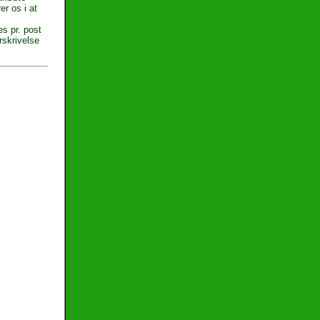
er os i at
s pr. post
rskrivelse