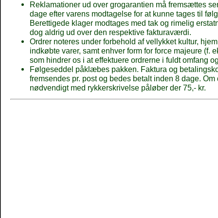
Reklamationer ud over grogarantien må fremsættes se
dage efter varens modtagelse for at kunne tages til følg
Berettigede klager modtages med tak og rimelig erstat
dog aldrig ud over den respektive fakturaværdi.
Ordrer noteres under forbehold af vellykket kultur, hje
indkøbte varer, samt enhver form for force majeure (f. ek
som hindrer os i at effektuere ordrerne i fuldt omfang og 
Følgeseddel påklæbes pakken. Faktura og betalingsko
fremsendes pr. post og bedes betalt inden 8 dage. Om d
nødvendigt med rykkerskrivelse påløber der 75,- kr.