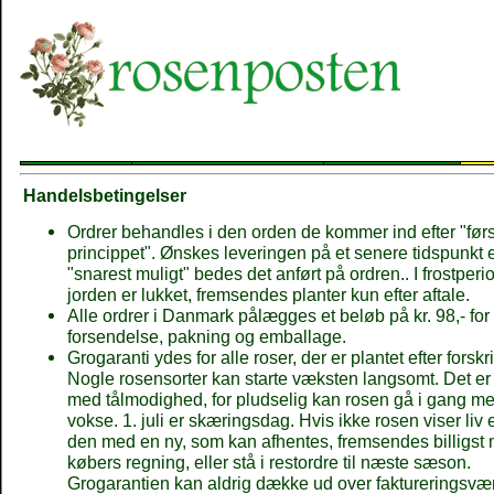
Handelsbetingelser
Ordrer behandles i den orden de kommer ind efter "først
princippet". Ønskes leveringen på et senere tidspunkt 
"snarest muligt" bedes det anført på ordren.. I frostperi
jorden er lukket, fremsendes planter kun efter aftale.
Alle ordrer i Danmark pålægges et beløb på kr. 98,- for
forsendelse, pakning og emballage.
Grogaranti ydes for alle roser, der er plantet efter forskri
Nogle rosensorter kan starte væksten langsomt. Det er 
med tålmodighed, for pludselig kan rosen gå i gang me
vokse. 1. juli er skæringsdag. Hvis ikke rosen viser liv e
den med en ny, som kan afhentes, fremsendes billigst m
købers regning, eller stå i restordre til næste sæson.
Grogarantien kan aldrig dække ud over faktureringsvær