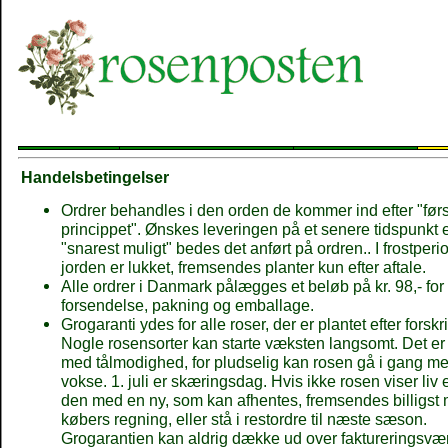
Handelsbetingelser
Ordrer behandles i den orden de kommer ind efter "først
princippet". Ønskes leveringen på et senere tidspunkt 
"snarest muligt" bedes det anført på ordren.. I frostperi
jorden er lukket, fremsendes planter kun efter aftale.
Alle ordrer i Danmark pålægges et beløb på kr. 98,- for
forsendelse, pakning og emballage.
Grogaranti ydes for alle roser, der er plantet efter forskri
Nogle rosensorter kan starte væksten langsomt. Det er 
med tålmodighed, for pludselig kan rosen gå i gang me
vokse. 1. juli er skæringsdag. Hvis ikke rosen viser liv e
den med en ny, som kan afhentes, fremsendes billigst m
købers regning, eller stå i restordre til næste sæson.
Grogarantien kan aldrig dække ud over faktureringsvær