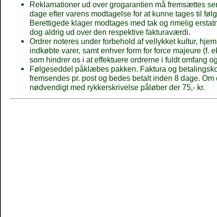
Reklamationer ud over grogarantien må fremsættes se
dage efter varens modtagelse for at kunne tages til følg
Berettigede klager modtages med tak og rimelig erstat
dog aldrig ud over den respektive fakturaværdi.
Ordrer noteres under forbehold af vellykket kultur, hje
indkøbte varer, samt enhver form for force majeure (f. ek
som hindrer os i at effektuere ordrerne i fuldt omfang og 
Følgeseddel påklæbes pakken. Faktura og betalingsko
fremsendes pr. post og bedes betalt inden 8 dage. Om d
nødvendigt med rykkerskrivelse påløber der 75,- kr.