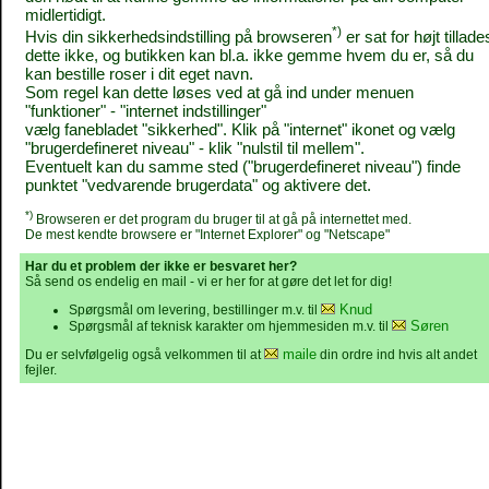
midlertidigt.
*)
Hvis din sikkerhedsindstilling på browseren
er sat for højt tillade
dette ikke, og butikken kan bl.a. ikke gemme hvem du er, så du
kan bestille roser i dit eget navn.
Som regel kan dette løses ved at gå ind under menuen
"funktioner" - "internet indstillinger"
vælg fanebladet "sikkerhed". Klik på "internet" ikonet og vælg
"brugerdefineret niveau" - klik "nulstil til mellem".
Eventuelt kan du samme sted ("brugerdefineret niveau") finde
punktet "vedvarende brugerdata" og aktivere det.
*)
Browseren er det program du bruger til at gå på internettet med.
De mest kendte browsere er "Internet Explorer" og "Netscape"
Har du et problem der ikke er besvaret her?
Så send os endelig en mail - vi er her for at gøre det let for dig!
Knud
Spørgsmål om levering, bestillinger m.v. til
Søren
Spørgsmål af teknisk karakter om hjemmesiden m.v. til
maile
Du er selvfølgelig også velkommen til at
din ordre ind hvis alt andet
fejler.