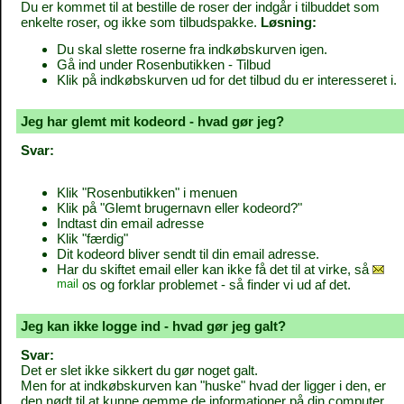
Du er kommet til at bestille de roser der indgår i tilbuddet som
enkelte roser, og ikke som tilbudspakke.
Løsning:
Du skal slette roserne fra indkøbskurven igen.
Gå ind under Rosenbutikken - Tilbud
Klik på indkøbskurven ud for det tilbud du er interesseret i.
Jeg har glemt mit kodeord - hvad gør jeg?
Svar:
Klik "Rosenbutikken" i menuen
Klik på "Glemt brugernavn eller kodeord?"
Indtast din email adresse
Klik "færdig"
Dit kodeord bliver sendt til din email adresse.
Har du skiftet email eller kan ikke få det til at virke, så
mail
os og forklar problemet - så finder vi ud af det.
Jeg kan ikke logge ind - hvad gør jeg galt?
Svar:
Det er slet ikke sikkert du gør noget galt.
Men for at indkøbskurven kan "huske" hvad der ligger i den, er
den nødt til at kunne gemme de informationer på din computer