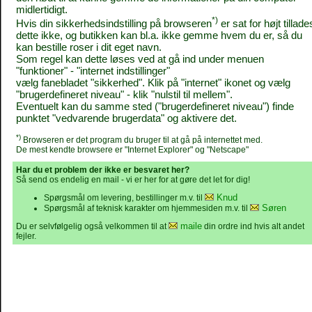
midlertidigt.
*)
Hvis din sikkerhedsindstilling på browseren
er sat for højt tillade
dette ikke, og butikken kan bl.a. ikke gemme hvem du er, så du
kan bestille roser i dit eget navn.
Som regel kan dette løses ved at gå ind under menuen
"funktioner" - "internet indstillinger"
vælg fanebladet "sikkerhed". Klik på "internet" ikonet og vælg
"brugerdefineret niveau" - klik "nulstil til mellem".
Eventuelt kan du samme sted ("brugerdefineret niveau") finde
punktet "vedvarende brugerdata" og aktivere det.
*)
Browseren er det program du bruger til at gå på internettet med.
De mest kendte browsere er "Internet Explorer" og "Netscape"
Har du et problem der ikke er besvaret her?
Så send os endelig en mail - vi er her for at gøre det let for dig!
Knud
Spørgsmål om levering, bestillinger m.v. til
Søren
Spørgsmål af teknisk karakter om hjemmesiden m.v. til
maile
Du er selvfølgelig også velkommen til at
din ordre ind hvis alt andet
fejler.