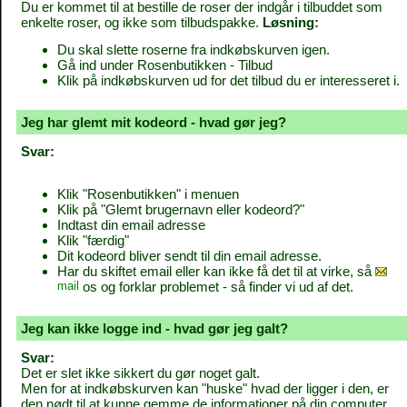
Du er kommet til at bestille de roser der indgår i tilbuddet som
enkelte roser, og ikke som tilbudspakke.
Løsning:
Du skal slette roserne fra indkøbskurven igen.
Gå ind under Rosenbutikken - Tilbud
Klik på indkøbskurven ud for det tilbud du er interesseret i.
Jeg har glemt mit kodeord - hvad gør jeg?
Svar:
Klik "Rosenbutikken" i menuen
Klik på "Glemt brugernavn eller kodeord?"
Indtast din email adresse
Klik "færdig"
Dit kodeord bliver sendt til din email adresse.
Har du skiftet email eller kan ikke få det til at virke, så
mail
os og forklar problemet - så finder vi ud af det.
Jeg kan ikke logge ind - hvad gør jeg galt?
Svar:
Det er slet ikke sikkert du gør noget galt.
Men for at indkøbskurven kan "huske" hvad der ligger i den, er
den nødt til at kunne gemme de informationer på din computer