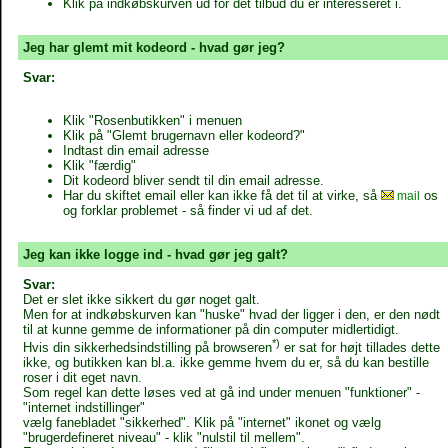
Klik på indkøbskurven ud for det tilbud du er interesseret i.
Jeg har glemt mit kodeord - hvad gør jeg?
Svar:
Klik "Rosenbutikken" i menuen
Klik på "Glemt brugernavn eller kodeord?"
Indtast din email adresse
Klik "færdig"
Dit kodeord bliver sendt til din email adresse.
Har du skiftet email eller kan ikke få det til at virke, så
os
mail
og forklar problemet - så finder vi ud af det.
Jeg kan ikke logge ind - hvad gør jeg galt?
Svar:
Det er slet ikke sikkert du gør noget galt.
Men for at indkøbskurven kan "huske" hvad der ligger i den, er den nødt
til at kunne gemme de informationer på din computer midlertidigt.
*)
Hvis din sikkerhedsindstilling på browseren
er sat for højt tillades dette
ikke, og butikken kan bl.a. ikke gemme hvem du er, så du kan bestille
roser i dit eget navn.
Som regel kan dette løses ved at gå ind under menuen "funktioner" -
"internet indstillinger"
vælg fanebladet "sikkerhed". Klik på "internet" ikonet og vælg
"brugerdefineret niveau" - klik "nulstil til mellem".