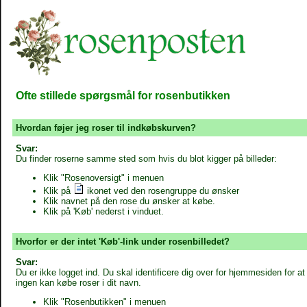
Ofte stillede spørgsmål for rosenbutikken
Hvordan føjer jeg roser til indkøbskurven?
Svar:
Du finder roserne samme sted som hvis du blot kigger på billeder:
Klik "Rosenoversigt" i menuen
Klik på
ikonet ved den rosengruppe du ønsker
Klik navnet på den rose du ønsker at købe.
Klik på 'Køb' nederst i vinduet.
Hvorfor er der intet 'Køb'-link under rosenbilledet?
Svar:
Du er ikke logget ind. Du skal identificere dig over for hjemmesiden for at
ingen kan købe roser i dit navn.
Klik "Rosenbutikken" i menuen