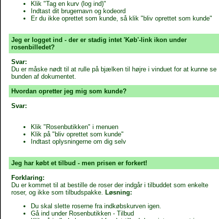
Klik "Tag en kurv (log ind)"
Indtast dit brugernavn og kodeord
Er du ikke oprettet som kunde, så klik "bliv oprettet som kunde"
Jeg er logget ind - der er stadig intet 'Køb'-link ikon under
rosenbilledet?
Svar:
Du er måske nødt til at rulle på bjælken til højre i vinduet for at kunne se
bunden af dokumentet.
Hvordan opretter jeg mig som kunde?
Svar:
Klik "Rosenbutikken" i menuen
Klik på "bliv oprettet som kunde"
Indtast oplysningerne om dig selv
Jeg har købt et tilbud - men prisen er forkert!
Forklaring:
Du er kommet til at bestille de roser der indgår i tilbuddet som enkelte
roser, og ikke som tilbudspakke.
Løsning:
Du skal slette roserne fra indkøbskurven igen.
Gå ind under Rosenbutikken - Tilbud